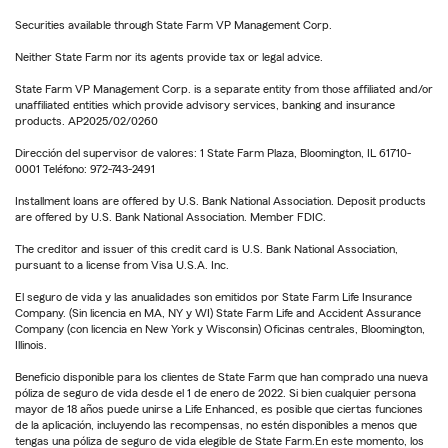
Securities available through State Farm VP Management Corp.
Neither State Farm nor its agents provide tax or legal advice.
State Farm VP Management Corp. is a separate entity from those affiliated and/or
unaffiliated entities which provide advisory services, banking and insurance
products. AP2025/02/0260
Dirección del supervisor de valores: 1 State Farm Plaza, Bloomington, IL 61710-
0001 Teléfono: 972-743-2491
Installment loans are offered by U.S. Bank National Association. Deposit products
are offered by U.S. Bank National Association. Member FDIC.
The creditor and issuer of this credit card is U.S. Bank National Association,
pursuant to a license from Visa U.S.A. Inc.
El seguro de vida y las anualidades son emitidos por State Farm Life Insurance
Company. (Sin licencia en MA, NY y WI) State Farm Life and Accident Assurance
Company (con licencia en New York y Wisconsin) Oficinas centrales, Bloomington,
Illinois.
Beneficio disponible para los clientes de State Farm que han comprado una nueva
póliza de seguro de vida desde el 1 de enero de 2022. Si bien cualquier persona
mayor de 18 años puede unirse a Life Enhanced, es posible que ciertas funciones
de la aplicación, incluyendo las recompensas, no estén disponibles a menos que
tengas una póliza de seguro de vida elegible de State Farm.En este momento, los