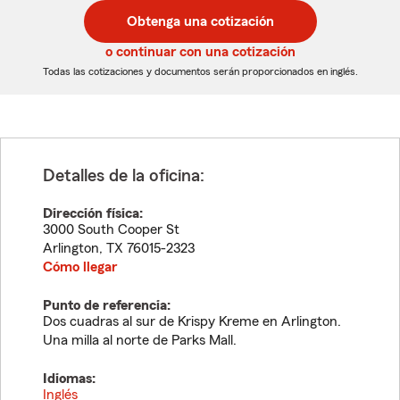
postal
postal
Obtenga una cotización
de
de
5
5
o continuar con una cotización
dígitos
dígitos
Todas las cotizaciones y documentos serán proporcionados en inglés.
Detalles de la oficina:
Dirección física:
3000 South Cooper St
Arlington
,
TX
76015-2323
Cómo llegar
Punto de referencia:
Dos cuadras al sur de Krispy Kreme en Arlington.
Una milla al norte de Parks Mall.
Idiomas:
Inglés