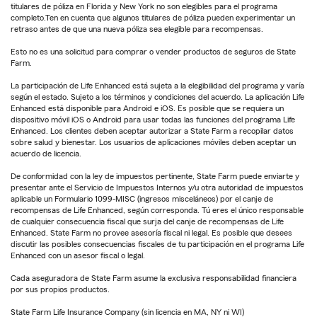
titulares de póliza en Florida y New York no son elegibles para el programa
completo.Ten en cuenta que algunos titulares de póliza pueden experimentar un
retraso antes de que una nueva póliza sea elegible para recompensas.
Esto no es una solicitud para comprar o vender productos de seguros de State
Farm.
La participación de Life Enhanced está sujeta a la elegibilidad del programa y varía
según el estado. Sujeto a los términos y condiciones del acuerdo. La aplicación Life
Enhanced está disponible para Android e iOS. Es posible que se requiera un
dispositivo móvil iOS o Android para usar todas las funciones del programa Life
Enhanced. Los clientes deben aceptar autorizar a State Farm a recopilar datos
sobre salud y bienestar. Los usuarios de aplicaciones móviles deben aceptar un
acuerdo de licencia.
De conformidad con la ley de impuestos pertinente, State Farm puede enviarte y
presentar ante el Servicio de Impuestos Internos y/u otra autoridad de impuestos
aplicable un Formulario 1099-MISC (ingresos misceláneos) por el canje de
recompensas de Life Enhanced, según corresponda. Tú eres el único responsable
de cualquier consecuencia fiscal que surja del canje de recompensas de Life
Enhanced. State Farm no provee asesoría fiscal ni legal. Es posible que desees
discutir las posibles consecuencias fiscales de tu participación en el programa Life
Enhanced con un asesor fiscal o legal.
Cada aseguradora de State Farm asume la exclusiva responsabilidad financiera
por sus propios productos.
State Farm Life Insurance Company (sin licencia en MA, NY ni WI)