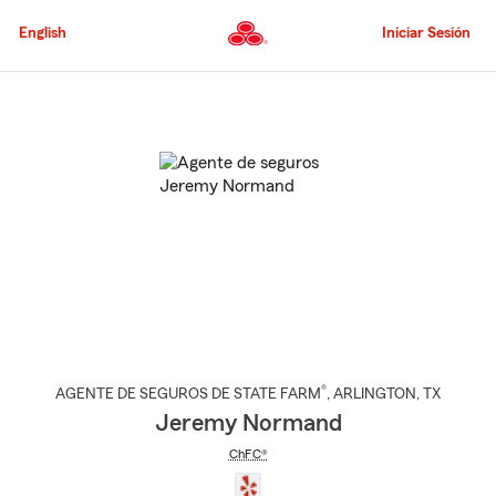
Pasar
al
English
Iniciar Sesión
contenido
principal
Comienzo
del
contenido
principal
®
AGENTE DE SEGUROS DE STATE FARM
,
ARLINGTON
, TX
Jeremy Normand
ChFC®