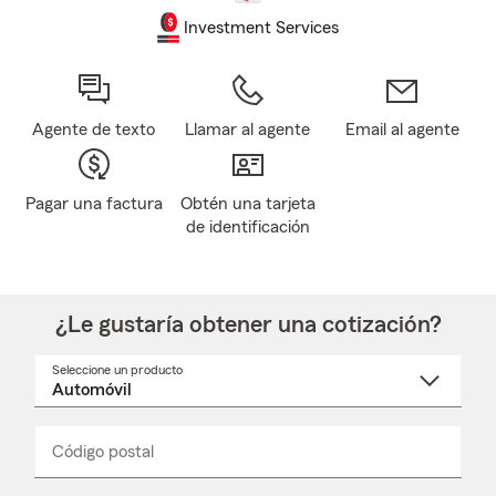
Investment Services
Agente de texto
Llamar al agente
Email al agente
Pagar una factura
Obtén una tarjeta
de identificación
¿Le gustaría obtener una cotización?
Seleccione un producto
Seleccione
un
nombre
de
producto
del
Código postal
Ingresa
Ingresa
_____
menú
un
un
desplegable
código
código